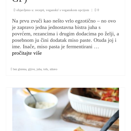
objavljeno u:
recepti
,
veganski/ s veganskom opcijom
|
0
Na prvu zvuči kao nešto vrlo egzotično – no ovo
je zapravo jedna jednostavna bistra juha s
povrćem, rezancima i drugim dodacima po želji, a
posebnom ju čini dodatak miso paste. Otuda joj i
ime. Inače, miso pasta je fermentirani …
pročitajte više
bez glutena
,
gljive
,
juha
,
tofu
,
zdravo