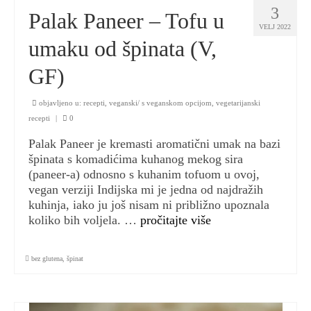
3
Palak Paneer – Tofu u
VELJ 2022
umaku od špinata (V,
GF)
objavljeno u:
recepti
,
veganski/ s veganskom opcijom
,
vegetarijanski
recepti
|
0
Palak Paneer je kremasti aromatični umak na bazi
špinata s komadićima kuhanog mekog sira
(paneer-a) odnosno s kuhanim tofuom u ovoj,
vegan verziji Indijska mi je jedna od najdražih
kuhinja, iako ju još nisam ni približno upoznala
koliko bih voljela. …
pročitajte više
bez glutena
,
špinat