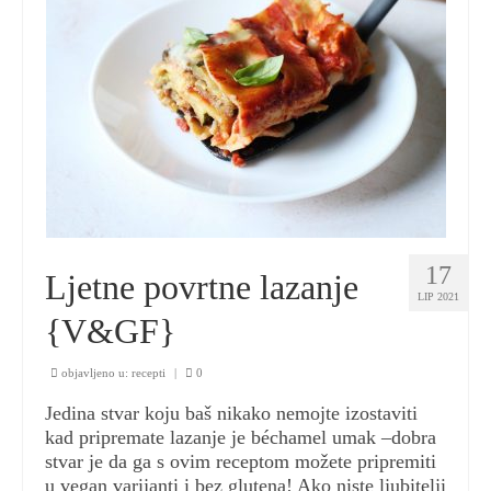
17
Ljetne povrtne lazanje
LIP 2021
{V&GF}
objavljeno u:
recepti
|
0
Jedina stvar koju baš nikako nemojte izostaviti
kad pripremate lazanje je béchamel umak –dobra
stvar je da ga s ovim receptom možete pripremiti
u vegan varijanti i bez glutena! Ako niste ljubitelji