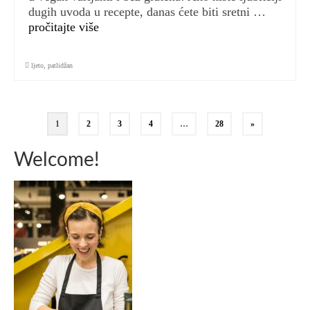
dugih uvoda u recepte, danas ćete biti sretni …
pročitajte više
ljeto
,
patlidžan
Brojevi
1
2
3
4
…
28
»
stranica
Welcome!
objava