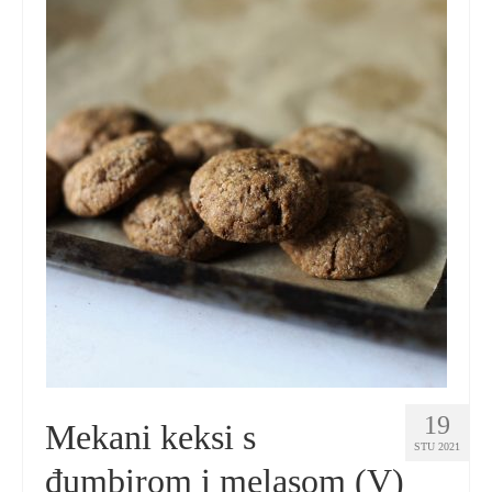
19
Mekani keksi s
STU 2021
đumbirom i melasom (V)