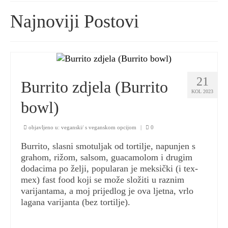
Najnoviji Postovi
suradnje/kontakt
privatnost
pravila privatnosti
21
uvjeti korištenja
Burrito zdjela (Burrito
KOL 2023
kolačići
bowl)
objavljeno u:
veganski/ s veganskom opcijom
|
0
Burrito, slasni smotuljak od tortilje, napunjen s
grahom, rižom, salsom, guacamolom i drugim
dodacima po želji, popularan je meksički (i tex-
mex) fast food koji se može složiti u raznim
varijantama, a moj prijedlog je ova ljetna, vrlo
lagana varijanta (bez tortilje).