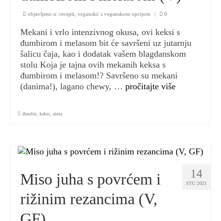
objavljeno u:
recepti
,
veganski/ s veganskom opcijom
|
0
Mekani i vrlo intenzivnog okusa, ovi keksi s
đumbirom i melasom bit će savršeni uz jutarnju
šalicu čaja, kao i dodatak vašem blagdanskom
stolu Koja je tajna ovih mekanih keksa s
đumbirom i melasom!? Savršeno su mekani
(danima!), lagano chewy, …
pročitajte više
đumbir
,
keksi
,
zima
14
Miso juha s povrćem i
STU 2021
rižinim rezancima (V,
GF)