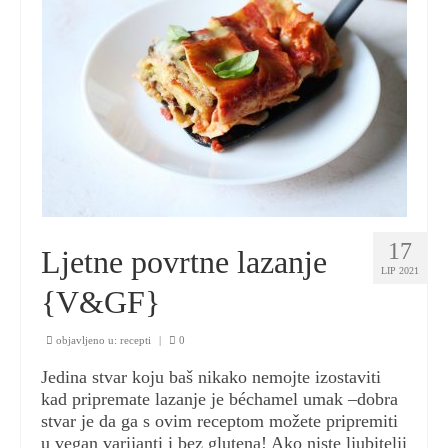
17
Ljetne povrtne lazanje
LIP 2021
{V&GF}
objavljeno u:
recepti
|
0
Jedina stvar koju baš nikako nemojte izostaviti
kad pripremate lazanje je béchamel umak –dobra
stvar je da ga s ovim receptom možete pripremiti
u vegan varijanti i bez glutena! Ako niste ljubitelji