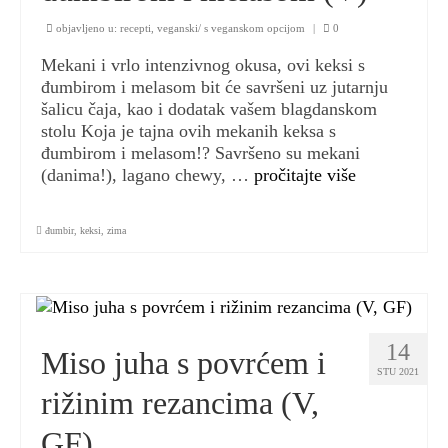
objavljeno u:
recepti
,
veganski/ s veganskom opcijom
|
0
Mekani i vrlo intenzivnog okusa, ovi keksi s
đumbirom i melasom bit će savršeni uz jutarnju
šalicu čaja, kao i dodatak vašem blagdanskom
stolu Koja je tajna ovih mekanih keksa s
đumbirom i melasom!? Savršeno su mekani
(danima!), lagano chewy, …
pročitajte više
đumbir
,
keksi
,
zima
14
Miso juha s povrćem i
STU 2021
rižinim rezancima (V,
GF)