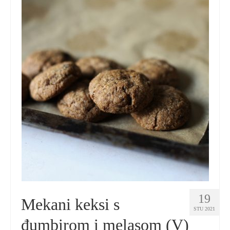
19
Mekani keksi s
STU 2021
đumbirom i melasom (V)