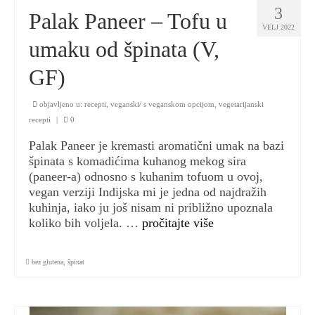
3
Palak Paneer – Tofu u
VELJ 2022
umaku od špinata (V,
GF)
objavljeno u:
recepti
,
veganski/ s veganskom opcijom
,
vegetarijanski
recepti
|
0
Palak Paneer je kremasti aromatični umak na bazi
špinata s komadićima kuhanog mekog sira
(paneer-a) odnosno s kuhanim tofuom u ovoj,
vegan verziji Indijska mi je jedna od najdražih
kuhinja, iako ju još nisam ni približno upoznala
koliko bih voljela. …
pročitajte više
bez glutena
,
špinat