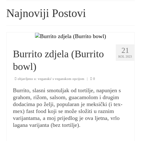
Najnoviji Postovi
suradnje/kontakt
privatnost
pravila privatnosti
21
uvjeti korištenja
Burrito zdjela (Burrito
KOL 2023
kolačići
bowl)
objavljeno u:
veganski/ s veganskom opcijom
|
0
Burrito, slasni smotuljak od tortilje, napunjen s
grahom, rižom, salsom, guacamolom i drugim
dodacima po želji, popularan je meksički (i tex-
mex) fast food koji se može složiti u raznim
varijantama, a moj prijedlog je ova ljetna, vrlo
lagana varijanta (bez tortilje).