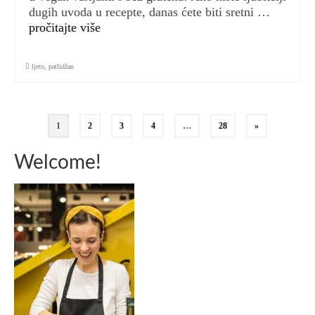
dugih uvoda u recepte, danas ćete biti sretni …
pročitajte više
ljeto
,
patlidžan
Brojevi
1
2
3
4
…
28
»
stranica
Welcome!
objava