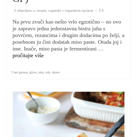
objavljeno u:
recepti
,
veganski/ s veganskom opcijom
|
0
Na prvu zvuči kao nešto vrlo egzotično – no ovo
je zapravo jedna jednostavna bistra juha s
povrćem, rezancima i drugim dodacima po želji, a
posebnom ju čini dodatak miso paste. Otuda joj i
ime. Inače, miso pasta je fermentirani …
pročitajte više
bez glutena
,
gljive
,
juha
,
tofu
,
zdravo